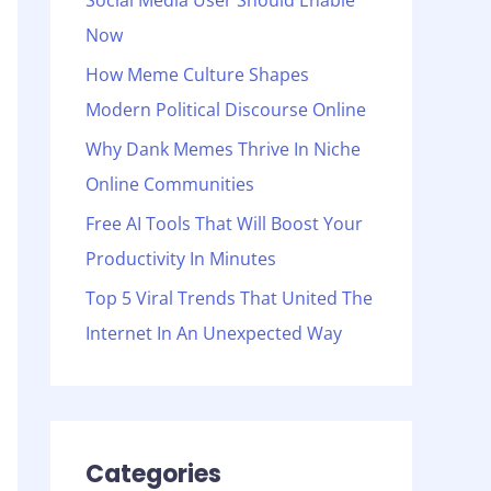
Social Media User Should Enable
o
Now
r
:
How Meme Culture Shapes
Modern Political Discourse Online
Why Dank Memes Thrive In Niche
Online Communities
Free AI Tools That Will Boost Your
Productivity In Minutes
Top 5 Viral Trends That United The
Internet In An Unexpected Way
Categories