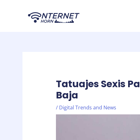
Skip
Post
to
navigation
content
Tatuajes Sexis Pa
Baja
/
Digital Trends and News