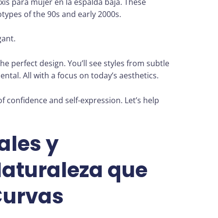
xis para mujer en la espalda baja. These
types of the 90s and early 2000s.
ant.
 the perfect design. You’ll see styles from subtle
tal. All with a focus on today’s aesthetics.
of confidence and self-expression. Let’s help
.
ales y
Naturaleza que
Curvas