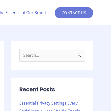
the Essence of Our Brand
CONTACT US
S
e
a
r
c
Recent Posts
h
Essential Privacy Settings Every
f